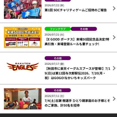
2026/07/22 (水)
第1回 SOCチャリティゲームご招待のご報告
ファンクラブ
その他
2026/07/21 (火)
【E GOOD ボーナス】来場50回記念品決定!特
典引換・来場登録ルールも要チェック!
その他
2026/07/17 (金)
【秋田市に楽天イーグルスブースが登場!】7/1
9(日)は第12回与次郎駅伝2026、7/20(月・
祝）はGOGO!なかいちキッズパーク
その他
2026/07/11 (土)
7/4(土)古謝 樹選手 ひとり親家庭のお子様とそ
のご家族、計50名を招待