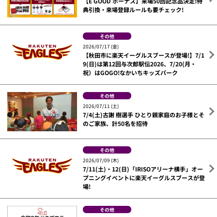
【E GOOD ボーナス】来場50回記念品決定!特
典引換・来場登録ルールも要チェック!
その他
2026/07/17 (金)
【秋田市に楽天イーグルスブースが登場!】7/1
9(日)は第12回与次郎駅伝2026、7/20(月・
祝）はGOGO!なかいちキッズパーク
その他
2026/07/11 (土)
7/4(土)古謝 樹選手 ひとり親家庭のお子様とそ
のご家族、計50名を招待
その他
2026/07/09 (木)
7/11(土)・12(日)「IRISOアリーナ横手」オー
プニングイベントに楽天イーグルスブースが登
場!
その他