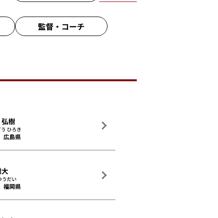
監督・
コーチ
 弘樹
う ひろき
広島県
雄大
ゆうだい
福岡県