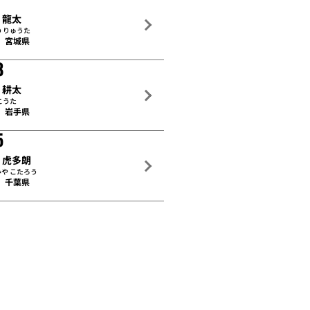
 龍太
 りゅうた
宮城県
8
 耕太
こうた
岩手県
5
 虎多朗
や こたろう
千葉県