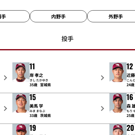
捕手
内野手
外野手
投手
11
12
岸 孝之
近藤
きし たかゆき
こんど
35歳
宮城県
24歳
15
16
美馬 学
森 
みま まなぶ
もり 
33歳
茨城県
25歳
19
20