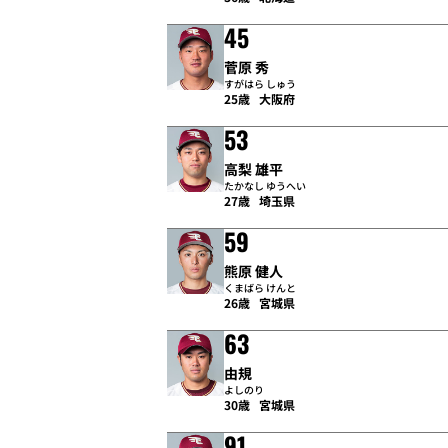
45
菅原 秀
すがはら しゅう
25歳
大阪府
53
高梨 雄平
たかなし ゆうへい
27歳
埼玉県
59
熊原 健人
くまばら けんと
26歳
宮城県
63
由規
よしのり
30歳
宮城県
91