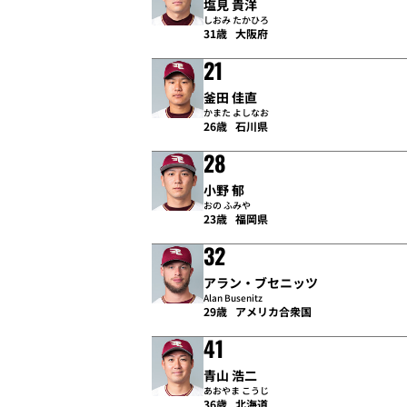
塩見 貴洋
しおみ たかひろ
31歳
大阪府
21
釜田 佳直
かまた よしなお
26歳
石川県
28
小野 郁
おの ふみや
23歳
福岡県
32
アラン・ブセニッツ
Alan Busenitz
29歳
アメリカ合衆国
41
青山 浩二
あおやま こうじ
36歳
北海道