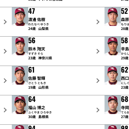
47
52
渡邊 佑樹
森原
わたなべ ゆうき
もりは
24歳
山梨県
28歳
56
58
鈴木 翔天
辛島
すずき そら
からし
23歳
神奈川県
29歳
61
62
佐藤 智輝
西口
さとう ともき
にしぐ
19歳
山形県
23歳
64
68
福山 博之
寺岡
ふくやま ひろゆき
てらお
30歳
島根県
27歳
94
98