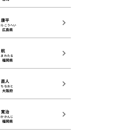
 康平
ら こうへい
広島県
 航
ま わたる
福岡県
 直人
ち なおと
大阪府
 寛治
か かんじ
福岡県