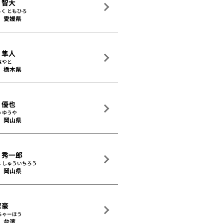
 智大
く ともひろ
愛媛県
 隼人
はやと
栃木県
 優也
 ゆうや
岡山県
 秀一郎
じ しゅういちろう
岡山県
家豪
ちゃーほう
台湾