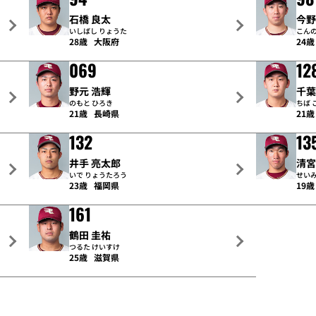
石橋 良太
今野
いしばし りょうた
こんの
28歳
大阪府
24歳
069
12
野元 浩輝
千葉
のもと ひろき
ちば 
21歳
長崎県
21歳
132
13
井手 亮太郎
清宮
いで りょうたろう
せいみ
23歳
福岡県
19歳
161
鶴田 圭祐
つるた けいすけ
25歳
滋賀県