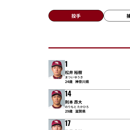
投手
1
松井 裕樹
まつい ゆうき
24歳
神奈川県
14
則本 昂大
のりもと たかひろ
29歳
滋賀県
17