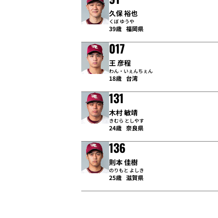
久保 裕也
くぼ ゆうや
39歳
福岡県
017
王 彦程
わん・いぇんちぇん
18歳
台湾
131
木村 敏靖
きむら としやす
24歳
奈良県
136
則本 佳樹
のりもと よしき
25歳
滋賀県