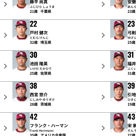
藤平 尚真
安樂
ふじひら しょうま
あんら
21歳
千葉県
23歳
22
23
戸村 健次
弓削
とむら けんじ
ゆげ 
32歳
埼玉県
25歳
30
31
池田 隆英
福井
いけだ たかひで
ふくい
25歳
佐賀県
31歳
38
39
西宮 悠介
引地
にしみや ゆうすけ
ひき
28歳
茨城県
19歳
42
43
フランク・ハーマン
宋 
Frank Herrmann
そん 
35歳
アメリカ合衆国
27歳