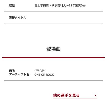
経歴
富士学苑高～横浜商科大～18年楽天D④
獲得タイトル
登場曲
Change
曲名
アーティスト名
ONE OK ROCK