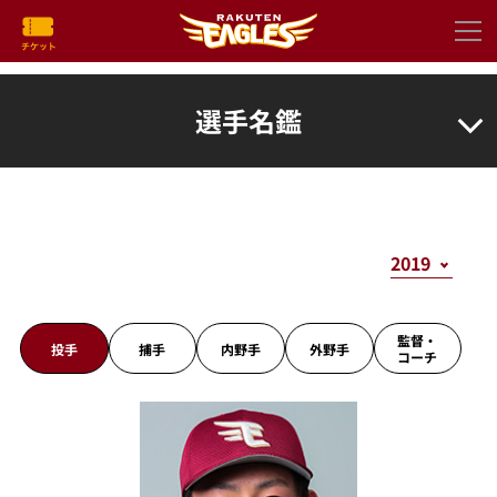
選手名鑑
監督・
投手
捕手
内野手
外野手
コーチ