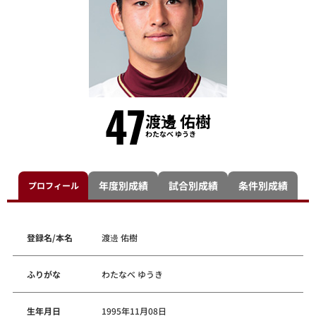
47
渡邊 佑樹
わたなべ ゆうき
年度別成績
試合別成績
条件別成績
プロフィール
登録名/本名
渡邊 佑樹
ふりがな
わたなべ ゆうき
生年月日
1995年11月08日