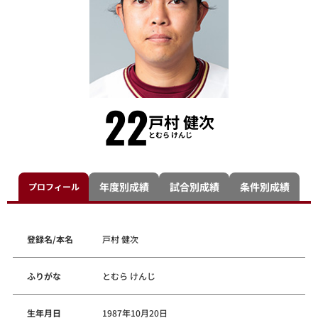
22
戸村 健次
とむら けんじ
年度別成績
試合別成績
条件別成績
プロフィール
登録名/本名
戸村 健次
ふりがな
とむら けんじ
生年月日
1987年10月20日