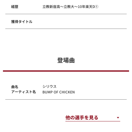
経歴
立教新座高～立教大～10年楽天D①
獲得タイトル
登場曲
シリウス
曲名
アーティスト名
BUMP OF CHICKEN