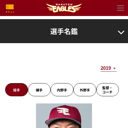
選手名鑑
監督・
投手
捕手
内野手
外野手
コーチ