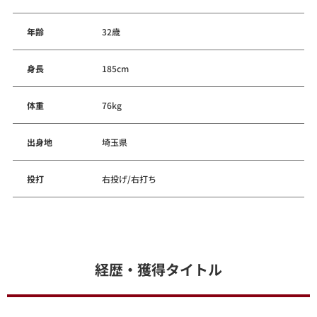
年齢
32歳
身長
185cm
体重
76kg
出身地
埼玉県
投打
右投げ/右打ち
経歴・獲得タイトル