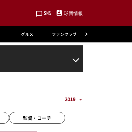
SNS
球団情報
楽天
グルメ
ファンクラブ
アカデミー
監督・
コーチ