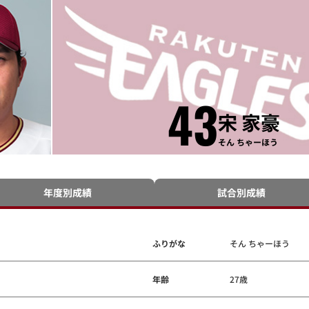
43
宋 家豪
そん ちゃーほう
年度別成績
試合別成績
ふりがな
そん ちゃーほう
年齢
27歳