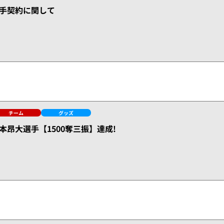
手契約に関して
チーム
グッズ
本昂大選手【1500奪三振】達成!