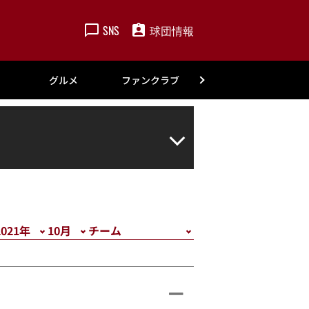
SNS
球団情報
楽天
グルメ
ファンクラブ
アカデミー