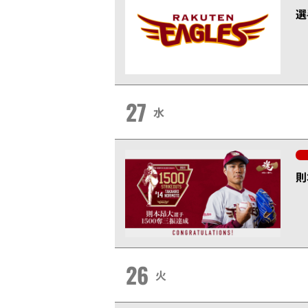
選
27
水
則
26
火