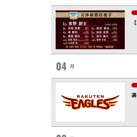
【
04
月
選