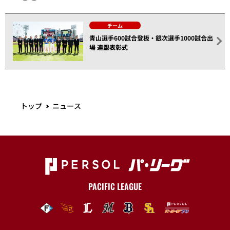
チーム
青山選手600試合登板・銀次選手1000試合出
場 連盟表彰式
トップ
ニュース
PACIFIC LEAGUE