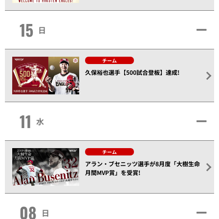
15
日
チーム
久保裕也選手【500試合登板】達成!
11
水
チーム
アラン・ブセニッツ選手が8月度「大樹生命
月間MVP賞」を受賞!
08
日