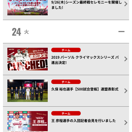
9/26(木)シーズン最終戦セレモニーを開催し
ました!
24
火
チーム
2019 パーソル クライマックスシリーズ パ
進出決定!
チーム
久保 裕也選手【500試合登板】連盟表彰式
チーム
王 彦程選手の入団記者会見を行いました