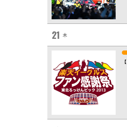
21
木
【