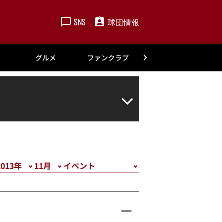
SNS
球団情報
楽天
グルメ
ファンクラブ
アカデミー