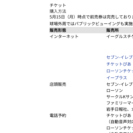
チケット
購入方法
5月15日（月）時点で前売券は完売しており
球場外周ではパブリックビューイングも実施
販売形態
販売所
インターネット
イーグルスチ
セブン-イレ
チケットぴあ
ローソンチケ
イープラス
店頭販売
セブン-イレ
ローソン
サークルKサ
ファミリーマ
岩手日報社、
電話予約
チケットぴあ
（自動音声対
ローソンチケ