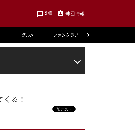
SNS
球団情報
楽天
グルメ
ファンクラブ
アカデミー
てくる！