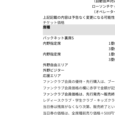
（自動音声対
ローソンチケ
（オペレータ
上記記載の内容は予告なく変更になる可能性
チケット価格
席種
バックネット裏席S
内野指定席
1塁
3塁
内野指定席
1塁
3塁
外野自由エリア
外野ビジター
応援エリア
ファンクラブ会員の優待・先行購入は、ブー
ファンクラブ会員価格の欄に赤字で金額が記
ファンクラブ会員価格は、先行発売～販売終
レディースクラブ・学生クラブ・キッズクラ
当日券は残席がなくなり次第、販売終了とい
当日券の価格は、全席種前売り価格＋500