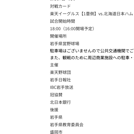
対戦カード
楽天イーグルス【1塁側】vs.北海道日本ハム
試合開始時間
18:00（16:00開場予定）
開催場所
岩手県営野球場
駐車場はございませんので公共交通機関でご
また、観戦のために周辺商業施設への駐車・
主催
楽天野球団
岩手日報社
IBC岩手放送
冠協賛
北日本銀行
後援
岩手県
岩手県教育委員会
盛岡市