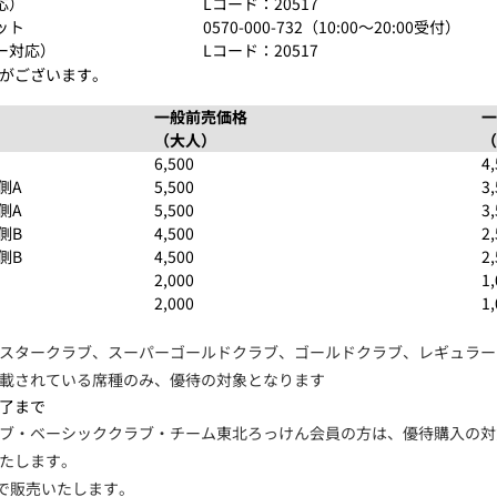
応）
Lコード：20517
ット
0570-000-732（10:00～20:00受付）
ー対応）
Lコード：20517
がございます。
一般前売価格
一
（大人）
（
6,500
4
側A
5,500
3
側A
5,500
3
側B
4,500
2
側B
4,500
2
2,000
1
2,000
1
スタークラブ、スーパーゴールドクラブ、ゴールドクラブ、レギュラー
載されている席種のみ、優待の対象となります
了まで
ブ・ベーシッククラブ・チーム東北ろっけん会員の方は、優待購入の対
たします。
円で販売いたします。