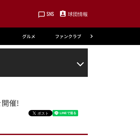
SNS
球団情報
楽天
グルメ
ファンクラブ
アカデミー
を開催!