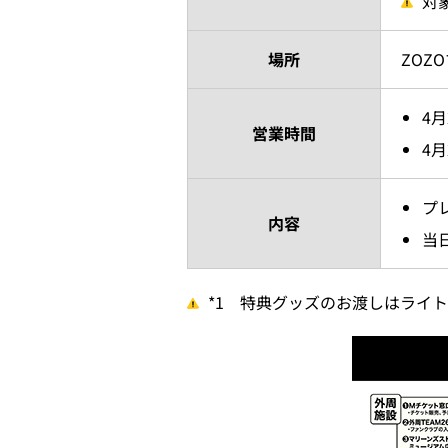
対
場所
ZOZ
4月
営業時間
4月
プ
内容
当
*1 特典グッズのお渡しはライ