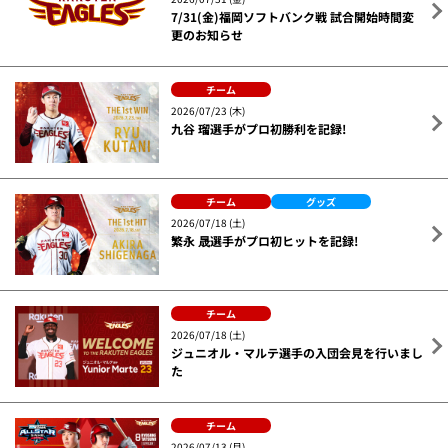
7/31(金)福岡ソフトバンク戦 試合開始時間変
更のお知らせ
チーム
2026/07/23 (木)
九谷 瑠選手がプロ初勝利を記録!
チーム
グッズ
2026/07/18 (土)
繁永 晟選手がプロ初ヒットを記録!
チーム
2026/07/18 (土)
ジュニオル・マルテ選手の入団会見を行いまし
た
チーム
2026/07/13 (月)