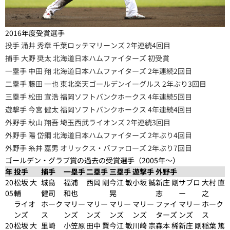
2016年度受賞選手
投手 涌井 秀章 千葉ロッテマリーンズ 2年連続4回目
捕手 大野 奨太 北海道日本ハムファイターズ 初受賞
一塁手 中田 翔 北海道日本ハムファイターズ 2年連続2回目
二塁手 藤田 一也 東北楽天ゴールデンイーグルス 2年ぶり3回目
三塁手 松田 宣浩 福岡ソフトバンクホークス 4年連続5回目
遊撃手 今宮 健太 福岡ソフトバンクホークス 4年連続4回目
外野手 秋山 翔吾 埼玉西武ライオンズ 2年連続3回目
外野手 陽 岱鋼 北海道日本ハムファイターズ 2年ぶり4回目
外野手 糸井 嘉男 オリックス・バファローズ 2年ぶり7回目
ゴールデン・グラブ賞の過去の受賞選手（2005年～）
年
投手
捕手
一塁手
二塁手
三塁手
遊撃手
外野手
20
松坂 大
城島
福浦
西岡 剛
今江 敏
小坂 誠
新庄 剛
サブロ
大村 直
05
輔
健司
和也
晃
志
ー
之
ライオ
ホーク
マリー
マリー
マリー
マリー
ファイ
マリー
ホーク
ンズ
ス
ンズ
ンズ
ンズ
ンズ
ターズ
ンズ
ス
20
松坂 大
里崎
小笠原
田中 賢
今江 敏
川崎 宗
森本 稀
新庄 剛
稲葉 篤