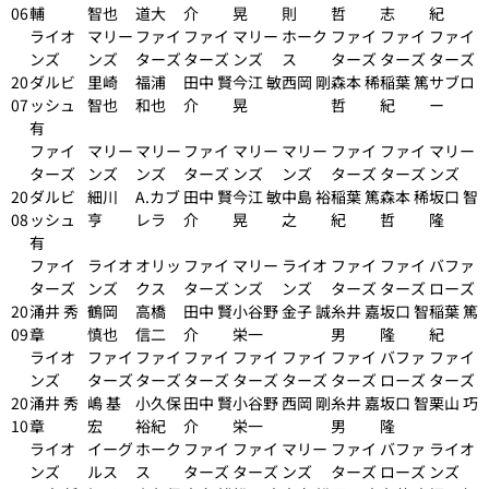
06
輔
智也
道大
介
晃
則
哲
志
紀
ライオ
マリー
ファイ
ファイ
マリー
ホーク
ファイ
ファイ
ファイ
ンズ
ンズ
ターズ
ターズ
ンズ
ス
ターズ
ターズ
ターズ
20
ダルビ
里崎
福浦
田中 賢
今江 敏
西岡 剛
森本 稀
稲葉 篤
サブロ
07
ッシュ
智也
和也
介
晃
哲
紀
ー
有
ファイ
マリー
マリー
ファイ
マリー
マリー
ファイ
ファイ
マリー
ターズ
ンズ
ンズ
ターズ
ンズ
ンズ
ターズ
ターズ
ンズ
20
ダルビ
細川
A.カブ
田中 賢
今江 敏
中島 裕
稲葉 篤
森本 稀
坂口 智
08
ッシュ
亨
レラ
介
晃
之
紀
哲
隆
有
ファイ
ライオ
オリッ
ファイ
マリー
ライオ
ファイ
ファイ
バファ
ターズ
ンズ
クス
ターズ
ンズ
ンズ
ターズ
ターズ
ローズ
20
涌井 秀
鶴岡
高橋
田中 賢
小谷野
金子 誠
糸井 嘉
坂口 智
稲葉 篤
09
章
慎也
信二
介
栄一
男
隆
紀
ライオ
ファイ
ファイ
ファイ
ファイ
ファイ
ファイ
バファ
ファイ
ンズ
ターズ
ターズ
ターズ
ターズ
ターズ
ターズ
ローズ
ターズ
20
涌井 秀
嶋 基
小久保
田中 賢
小谷野
西岡 剛
糸井 嘉
坂口 智
栗山 巧
10
章
宏
裕紀
介
栄一
男
隆
ライオ
イーグ
ホーク
ファイ
ファイ
マリー
ファイ
バファ
ライオ
ンズ
ルス
ス
ターズ
ターズ
ンズ
ターズ
ローズ
ンズ