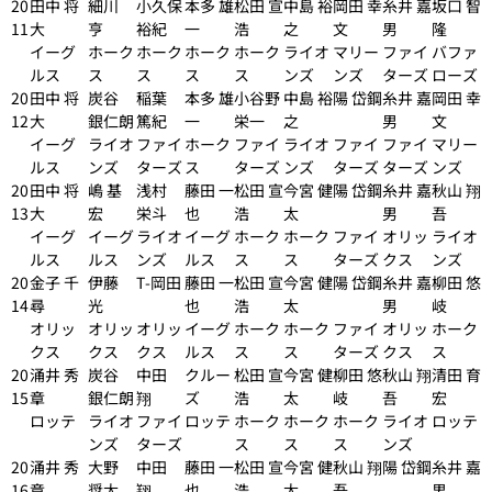
20
田中 将
細川
小久保
本多 雄
松田 宣
中島 裕
岡田 幸
糸井 嘉
坂口 智
11
大
亨
裕紀
一
浩
之
文
男
隆
イーグ
ホーク
ホーク
ホーク
ホーク
ライオ
マリー
ファイ
バファ
ルス
ス
ス
ス
ス
ンズ
ンズ
ターズ
ローズ
20
田中 将
炭谷
稲葉
本多 雄
小谷野
中島 裕
陽 岱鋼
糸井 嘉
岡田 幸
12
大
銀仁朗
篤紀
一
栄一
之
男
文
イーグ
ライオ
ファイ
ホーク
ファイ
ライオ
ファイ
ファイ
マリー
ルス
ンズ
ターズ
ス
ターズ
ンズ
ターズ
ターズ
ンズ
20
田中 将
嶋 基
浅村
藤田 一
松田 宣
今宮 健
陽 岱鋼
糸井 嘉
秋山 翔
13
大
宏
栄斗
也
浩
太
男
吾
イーグ
イーグ
ライオ
イーグ
ホーク
ホーク
ファイ
オリッ
ライオ
ルス
ルス
ンズ
ルス
ス
ス
ターズ
クス
ンズ
20
金子 千
伊藤
T-岡田
藤田 一
松田 宣
今宮 健
陽 岱鋼
糸井 嘉
柳田 悠
14
尋
光
也
浩
太
男
岐
オリッ
オリッ
オリッ
イーグ
ホーク
ホーク
ファイ
オリッ
ホーク
クス
クス
クス
ルス
ス
ス
ターズ
クス
ス
20
涌井 秀
炭谷
中田
クルー
松田 宣
今宮 健
柳田 悠
秋山 翔
清田 育
15
章
銀仁朗
翔
ズ
浩
太
岐
吾
宏
ロッテ
ライオ
ファイ
ロッテ
ホーク
ホーク
ホーク
ライオ
ロッテ
ンズ
ターズ
ス
ス
ス
ンズ
20
涌井 秀
大野
中田
藤田 一
松田 宣
今宮 健
秋山 翔
陽 岱鋼
糸井 嘉
16
章
奨太
翔
也
浩
太
吾
男