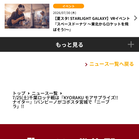
イベント
2026/07/30 (木)
【夏スタ! STARLIGHT GALAXY】VRイベント
『スペースドーナツ ～東北からロケットを飛
ばそう!～』
もっと見る
ニュース一覧へ戻る
トップ
ニュース一覧
7/25(土)千葉ロッテ戦は『KYORAKU モアサプライズ!!
ナイター』!バンビーノがコボスタ宮城で「ニーブ
ラ」!!