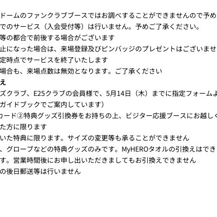
ドームのファンクラブブースではお調べすることができませんので予め
でのサービス（入会受付等）は行いません。予めご了承ください。
等の都合で前後する場合がございます
止になった場合は、来場登録及びピンバッジのプレゼントはございませ
定時点でサービスを終了いたします
場合も、来場点数は無効となります。ご了承ください
え
ズクラブ、E25クラブの会員様で、5月14日（木）までに指定フォー
ガイドブックでご案内しています）
カード②特典グッズ引換券をお持ちの上、ビジター応援ブースにお越し
た方に限ります
いた特典に限ります。サイズの変更等も承ることができません
グローブなどの特典グッズのみです。MyHEROタオルの引換えはでき
す。営業時間後にお申し出いただきましてもお引換えできません
の後日郵送等は行いません