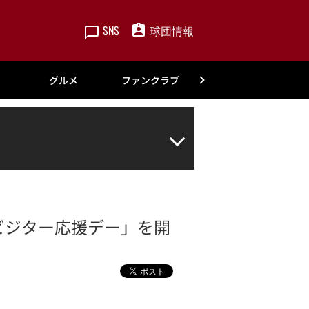
SNS
球団情報
楽天
グルメ
ファンクラブ
アカデミー
「ビジター応援デー」を開