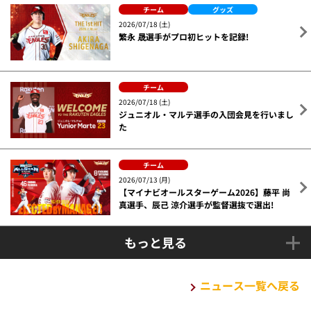
チーム
グッズ
2026/07/18 (土)
繁永 晟選手がプロ初ヒットを記録!
チーム
2026/07/18 (土)
ジュニオル・マルテ選手の入団会見を行いまし
た
チーム
2026/07/13 (月)
【マイナビオールスターゲーム2026】藤平 尚
真選手、辰己 涼介選手が監督選抜で選出!
もっと見る
ニュース一覧へ戻る