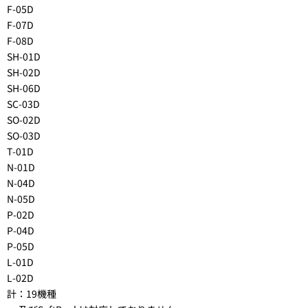
F-05D
F-07D
F-08D
SH-01D
SH-02D
SH-06D
SC-03D
SO-02D
SO-03D
T-01D
N-01D
N-04D
N-05D
P-02D
P-04D
P-05D
L-01D
L-02D
計：19機種