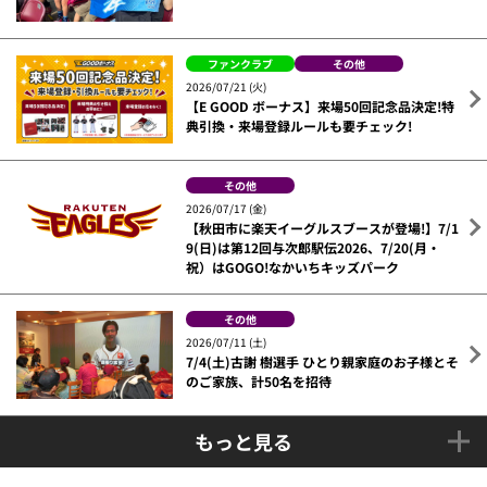
ファンクラブ
その他
2026/07/21 (火)
【E GOOD ボーナス】来場50回記念品決定!特
典引換・来場登録ルールも要チェック!
その他
2026/07/17 (金)
【秋田市に楽天イーグルスブースが登場!】7/1
9(日)は第12回与次郎駅伝2026、7/20(月・
祝）はGOGO!なかいちキッズパーク
その他
2026/07/11 (土)
7/4(土)古謝 樹選手 ひとり親家庭のお子様とそ
のご家族、計50名を招待
もっと見る