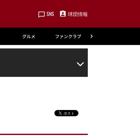
SNS
球団情報
楽天
グルメ
ファンクラブ
アカデミー