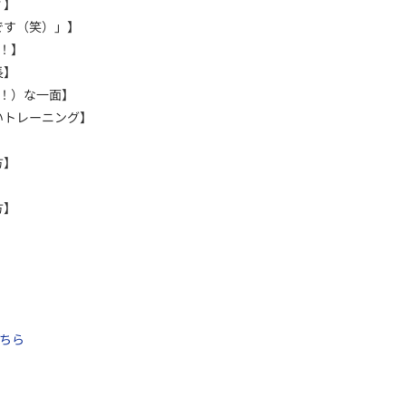
？】
です（笑）」】
！！】
長】
？！）な一面】
いトレーニング】
方】
方】
ちら