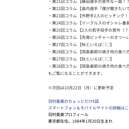
・第21回コラム 【藤田選手の意外な一面！
・第22回コラム 【島内選手「僕が聞きたい
・第23回コラム 【外野手2人のピッチング
・第24回コラム 【イーグルスのオシャレ番
・第25回コラム 【2人の若手投手の意外（
・第26回コラム 【先発ピッチャーのきつ～
・第27回コラム 【秋といえば○○】
・第28回コラム 【岡島豪郎の焼き肉の食べ
・第27回コラム 【秋といえば○○】
・第28回コラム 【岡島豪郎の焼き肉の食べ
もご覧になることができます。
※次回は10月22日（月）に更新予定
羽村亜美のちょっとだけE話
スマートフォン＆モバイルサイトの詳細はこ
羽村亜美プロフィール
東京都在住。1984年1月20日生まれ