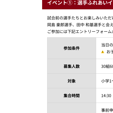
イベント①：選手ふれあいイ
試合前の選手たちとお楽しみいただ
岡島 豪郎選手、田中 和基選手と会
ご参加には下記エントリーフォーム
当日
参加条件
お
募集人数
30組
対象
小学1
集合時間
14:3
事前