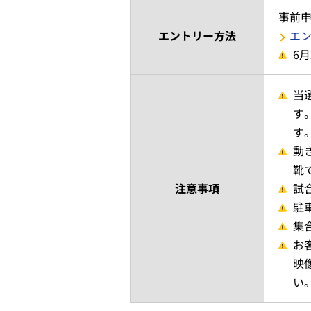
事前
エントリー方法
エ
6
当
す
す
動
靴
注意事項
試
駐
集
お
映
い