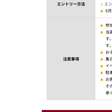
エントリー方法
エ
6
参
当
す
す
お
注意事項
集
イ
駐
お
そ
承