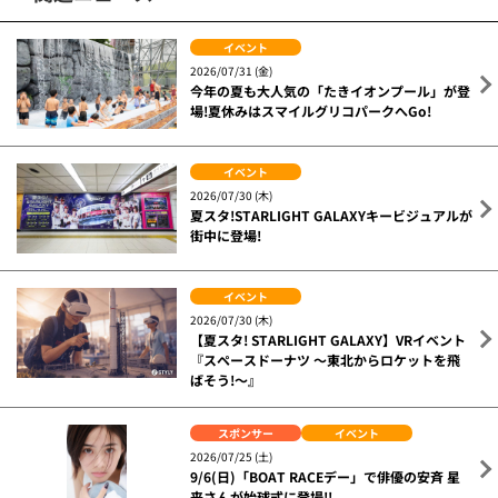
イベント
2026/07/31 (金)
今年の夏も大人気の「たきイオンプール」が登
場!夏休みはスマイルグリコパークへGo!
イベント
2026/07/30 (木)
夏スタ!STARLIGHT GALAXYキービジュアルが
街中に登場!
イベント
2026/07/30 (木)
【夏スタ! STARLIGHT GALAXY】VRイベント
『スペースドーナツ ～東北からロケットを飛
ばそう!～』
スポンサー
イベント
2026/07/25 (土)
9/6(日)「BOAT RACEデー」で俳優の安斉 星
来さんが始球式に登場!!