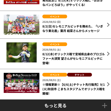
発売記念!】8/13(木)オリックス戦に「おおき
なパンどろぼう」がやってくる!
イベント
2026/08/02 (日)
8/2(日)セレモニアルピッチを務めた、「いぎ
なり東北産」葉月 結菜さんからメッセージ
イベント
2026/08/01 (土)
8/12(水)オリックス戦で宮城県出身のプロゴル
ファー大須賀 望さんがセレモニアルピッチに
登場!
イベント
チケット
2026/08/01 (土)
※情報更新※【6/6(土)チケット先行販売】9/1
(火)秋田市 こまちスタジアムでオリックス戦を
開催!
もっと見る