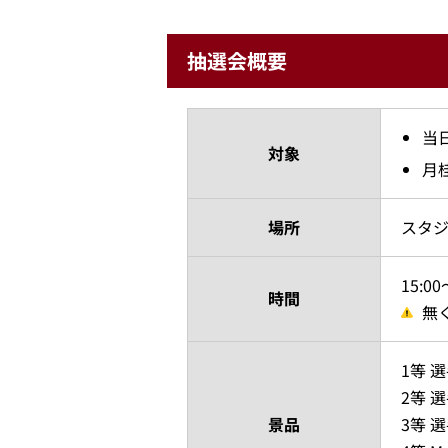
抽選会概要
当
対象
月
場所
スタジ
15:0
時間
無
1等 
2等 
景品
3等 