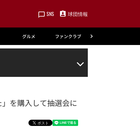
SNS
球団情報
楽天
グルメ
ファンクラブ
アカデミー
かた」を購入して抽選会に