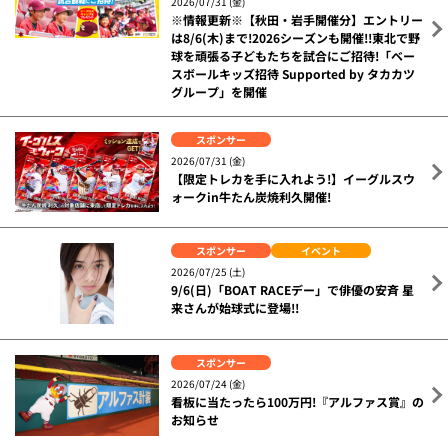
2026/07/31 (金)
※情報更新※【秋田・岩手開催分】エントリー
は8/6(木)まで!2026シーズンも開催!!東北で野
球を頑張る子どもたちを試合にご招待!「ベー
スボールキッズ招待 Supported by タカカツ
グループ」を開催
スポンサー
2026/07/31 (金)
【限定トレカを手に入れよう!】イーグルスウ
ォークin牛たん炭焼利久開催!
スポンサー
イベント
2026/07/25 (土)
9/6(日)「BOAT RACEデー」で俳優の安斉 星
来さんが始球式に登場!!
スポンサー
2026/07/24 (金)
看板に当たったら100万円!『アルファス賞』の
お知らせ