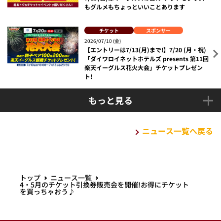
2026/07/15 (水)
※情報更新※9/2(水)岩手県盛岡市でオリック
ス戦を開催!
チケット
グルメ
グッズ
イベント
2026/07/14 (火)
7/19(日)はイーグルスの日!チケットもグッズ
もグルメもちょっといいことあります
チケット
スポンサー
2026/07/10 (金)
【エントリーは7/13(月)まで!】7/20 (月・祝)
「ダイワロイネットホテルズ presents 第11回
楽天イーグルス花火大会」チケットプレゼン
ト!
もっと見る
ニュース一覧へ戻る