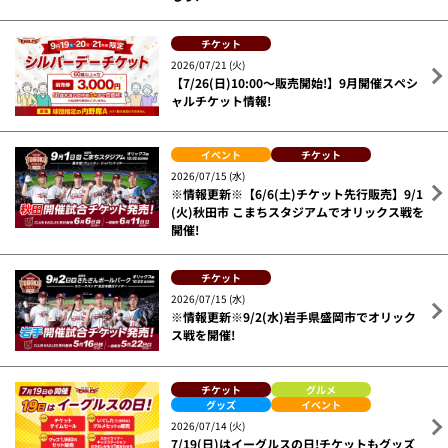
関連ニュース
チケット
2026/07/23 (木)
※情報更新※【7/26(日)～9月開催試合受付開
始】イーグルスタワーで特別な個室観戦を楽し
もう!
チケット
2026/07/21 (火)
【7/26(日)10:00～販売開始!】9月開催スペシ
ャルチケット情報!
イベント
チケット
2026/07/15 (水)
※情報更新※【6/6(土)チケット先行販売】9/1
(火)秋田市 こまちスタジアムでオリックス戦を
開催!
チケット