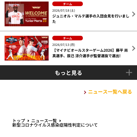
チーム
2026/07/18 (土)
ジュニオル・マルテ選手の入団会見を行いまし
た
チーム
2026/07/13 (月)
【マイナビオールスターゲーム2026】藤平 尚
真選手、辰己 涼介選手が監督選抜で選出!
もっと見る
ニュース一覧へ戻る
トップ
ニュース一覧
新型コロナウイルス感染症陽性判定について