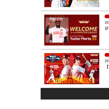
20
ジ
20
【