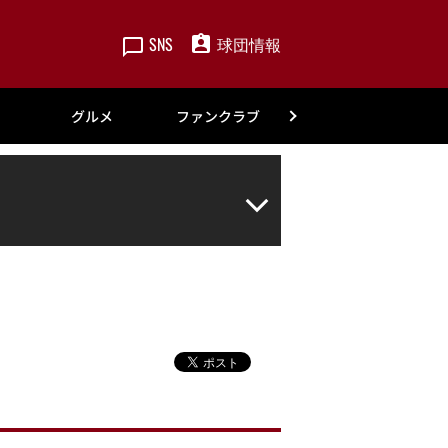
SNS
球団情報
楽天
グルメ
ファンクラブ
アカデミー