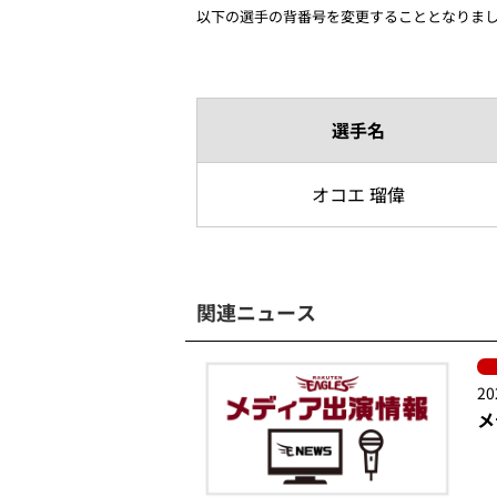
以下の選手の背番号を変更することとなりま
選手名
オコエ 瑠偉
関連ニュース
20
メ