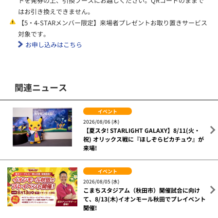
トを発券の上、引換ブースにお越しください。QRコードのままで
はお引き換えできません。
【5・4-STARメンバー限定】来場者プレゼントお取り置きサービス
対象です。
お申し込みはこちら
関連ニュース
イベント
2026/08/06 (木)
【夏スタ! STARLIGHT GALAXY】8/11(火・
祝) オリックス戦に『ほしぞらピカチュウ』が
来場!
イベント
2026/08/05 (水)
こまちスタジアム（秋田市）開催試合に向け
て、8/13(木)イオンモール秋田でプレイベント
開催!