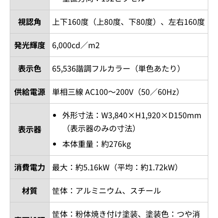
視認角
上下160度（上80度、下80度）、左右160度
発光輝度
6,000cd／m2
表示色
65,536諧調フルカラー（単色あたり）
供給電源
単相三線 AC100～200V（50／60Hz）
外形寸法：W3,840×H1,920×D150mm
（表示器のみの寸法）
表示器
本体重量：約276kg
消費電力
最大：約5.16kW（平均：約1.72kW）
材質
筐体：アルミニウム、スチール
筐体：粉体焼き付け塗装、塗装色：つや消