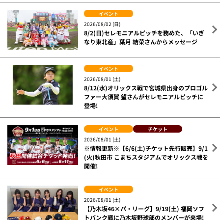
イベント
2026/08/02 (日)
8/2(日)セレモニアルピッチを務めた、「いぎ
なり東北産」葉月 結菜さんからメッセージ
イベント
2026/08/01 (土)
8/12(水)オリックス戦で宮城県出身のプロゴル
ファー大須賀 望さんがセレモニアルピッチに
登場!
イベント
チケット
2026/08/01 (土)
※情報更新※【6/6(土)チケット先行販売】9/1
(火)秋田市 こまちスタジアムでオリックス戦を
開催!
イベント
2026/08/01 (土)
【乃木坂46×パ・リーグ】9/19(土) 福岡ソフ
トバンク戦に乃木坂野球部のメンバーが来場!