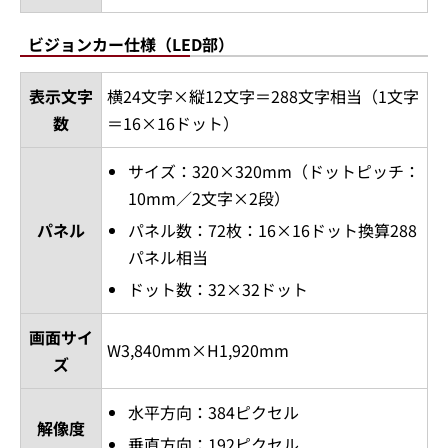
ビジョンカー仕様（LED部）
表示文字
横24文字×縦12文字＝288文字相当（1文字
数
＝16×16ドット）
サイズ：320×320mm（ドットピッチ：
10mm／2文字×2段）
パネル
パネル数：72枚：16×16ドット換算288
パネル相当
ドット数：32×32ドット
画面サイ
W3,840mm×H1,920mm
ズ
水平方向：384ピクセル
解像度
垂直方向：192ピクセル