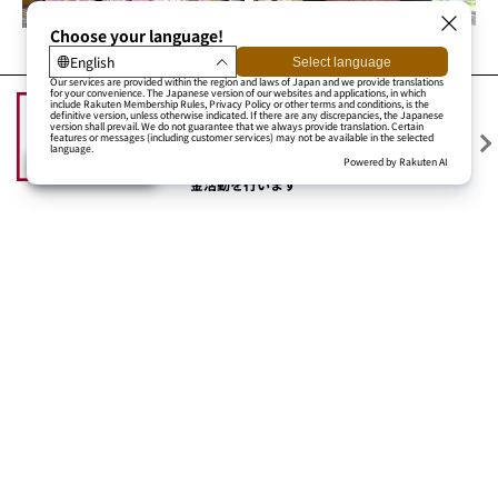
BiVi
S-PAL
関連ニュース
ロフト
その他
2026/08/05 (水)
【令和8年熊本地震被害支援募金】8/11(火・
祝)～16(日)楽天モバイル 最強パーク宮城で募
金活動を行います
その他
2026/07/31 (金)
2026年8月休業日のお知らせ
その他
2026/07/30 (木)
【楽天クラッチ募金】令和8年熊本地震被害支
援募金
その他