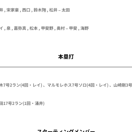
井
,
宋家豪
,
西口
,
鈴木翔
,
松井
–
太田
イ
,
泉
,
嘉弥真
, 松本 ,
甲斐野
,
奥村
–
甲斐
,
海野
本塁打
木
7号2ラン
(4回・
レイ
)
、
マルモレホス
7号ソロ
(4回・
レイ
)
、
山崎剛
3
田
17号2ラン
(1回・
涌井
)
スターティングメンバー