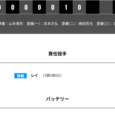
0
0
0
0
0
1
0
球審：
山本貴則
塁審(一)：
吉本文弘
塁審(二)：
嶋田哲也
塁審(三)：
責任投手
レイ
（5勝5敗0S）
敗戦
バッテリー