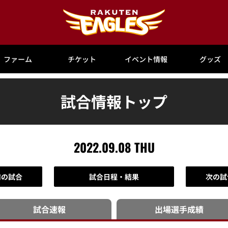
ファーム
チケット
イベント情報
グッズ
試合情報トップ
2022.09.08 THU
前の試合
試合日程・結果
次の試
試合速報
出場選手
成績