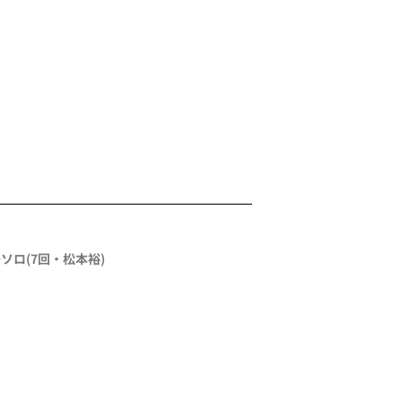
号ソロ
(7回・
松本裕
)