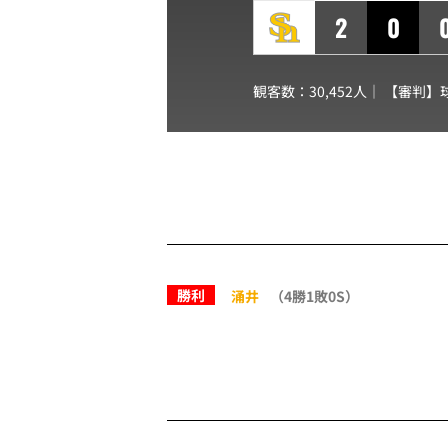
2
0
観客数：30,452人｜ 【審判】
勝利
涌井
（4勝1敗0S）