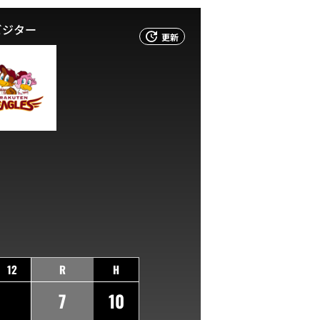
ビジター
更新
12
R
H
7
10