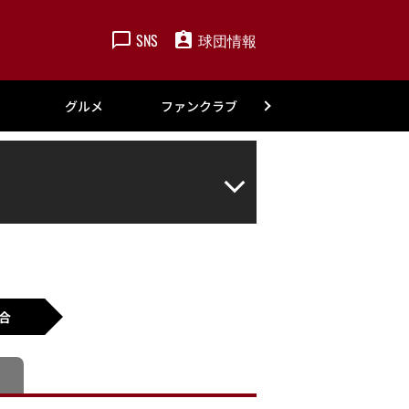
SNS
球団情報
楽天
グルメ
ファンクラブ
アカデミー
合