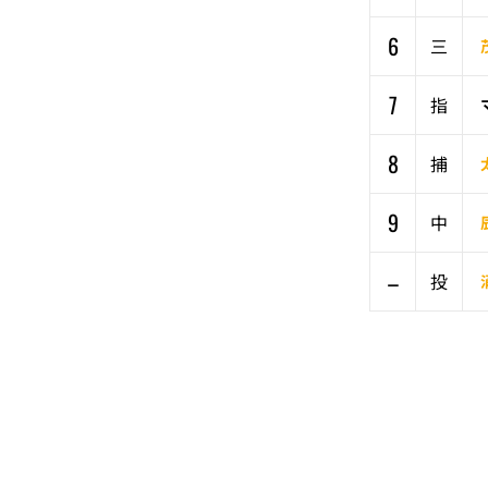
6
三
7
指
8
捕
9
中
–
投