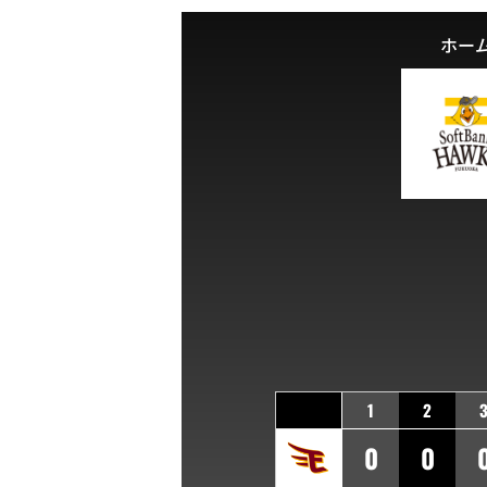
ホー
1
2
0
0