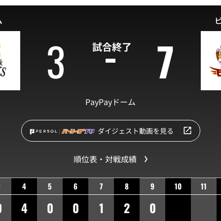
ム
3
7
試合終了
PayPayドーム
ダイジェスト動画を見る
順位表・対戦成績
3
4
5
6
7
8
9
10
11
0
4
0
0
1
2
0