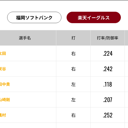
福岡ソフトバンク
楽天イーグルス
選手名
打
打率/
防御率
.224
右
太田
.242
右
炭谷
.118
左
田中貴
.207
左
山崎剛
.252
右
浅村