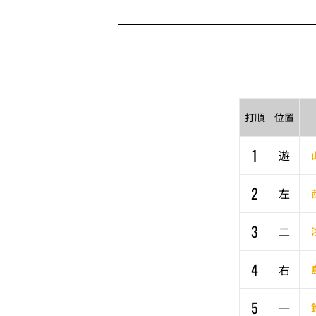
打順
位置
1
遊
2
左
3
二
4
右
5
一