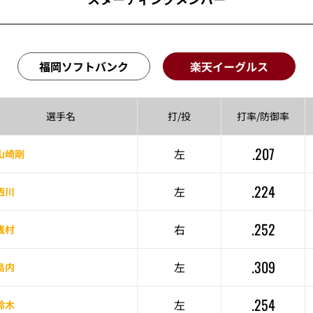
福岡ソフトバンク
楽天イーグルス
選手名
打/投
打率/
防御率
.207
左
山崎剛
.224
左
西川
.252
右
浅村
.309
左
島内
.254
左
鈴木