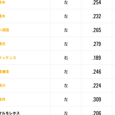
.254
左
鈴木
.232
左
茂木
.265
左
小深田
.279
左
銀次
.189
右
ギッテンス
.246
左
渡邊佳
.224
左
西川
.309
左
島内
.206
左
マルモレホス