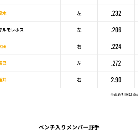
.232
左
茂木
.206
左
マルモレホス
.224
右
太田
.272
左
辰己
2.90
右
涌井
※直近打率は直
ベンチ入りメンバー野手