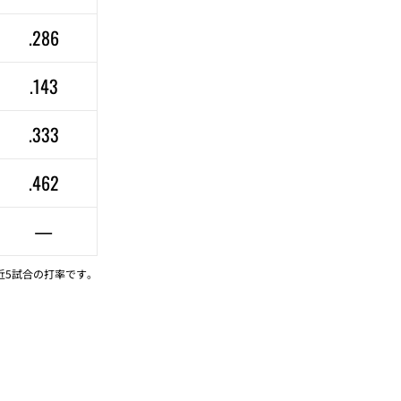
.286
.143
.333
.462
—
近5試合の打率です。