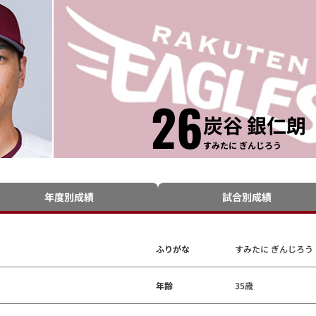
26
炭谷 銀仁朗
すみたに ぎんじろう
年度別成績
試合別成績
ふりがな
すみたに ぎんじろう
年齢
35歳