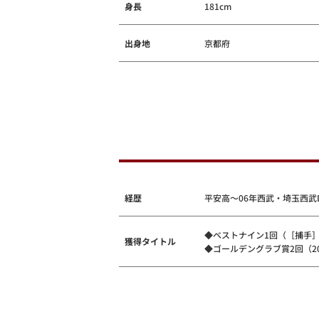
身長
181cm
出身地
京都府
経歴
平安高～06年西武・埼玉西武D
◆ベストナイン1回（［捕手］
獲得タイトル
◆ゴールデングラブ賞2回（201