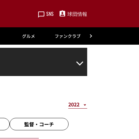
SNS
球団情報
楽天
グルメ
ファンクラブ
アカデミー
監督・
コーチ