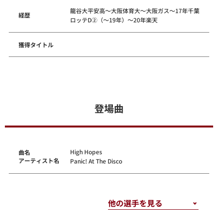
龍谷大平安高～大阪体育大～大阪ガス～17年千葉
経歴
ロッテD②（～19年）～20年楽天
獲得タイトル
登場曲
High Hopes
曲名
アーティスト名
Panic! At The Disco