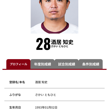
28
酒居 知史
さかい ともひと
年度別成績
試合別成績
条件別成績
プロフィール
登録名/本名
酒居 知史
ふりがな
さかい ともひと
生年月日
1993年01月02日