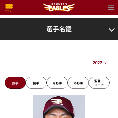
選手名鑑
監督・
投手
捕手
内野手
外野手
コーチ