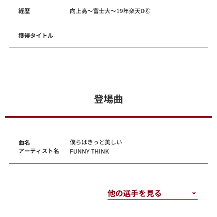
経歴
向上高～富士大～19年楽天D⑧
獲得タイトル
登場曲
僕らはきっと美しい
曲名
アーティスト名
FUNNY THINK