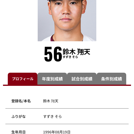
56
鈴木 翔天
すずき そら
年度別成績
試合別成績
条件別成績
プロフィール
登録名/本名
鈴木 翔天
ふりがな
すずき そら
生年月日
1996年08月19日