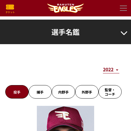
選手名鑑
監督・
投手
捕手
内野手
外野手
コーチ