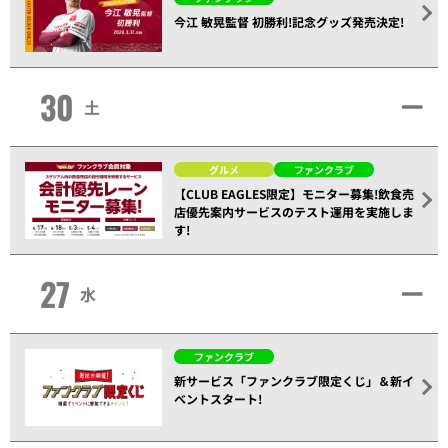
今江 敏晃監督 初勝利!記念グッズ発売決定!
30
土
グルメ
ファンクラブ
【CLUB EAGLES限定】モニター募集!飲食売
店優先案内サービスのテスト運用を実施しま
す!
27
水
ファンクラブ
新サービス「ファンクラブ限定くじ」＆新イ
ベントスタート!