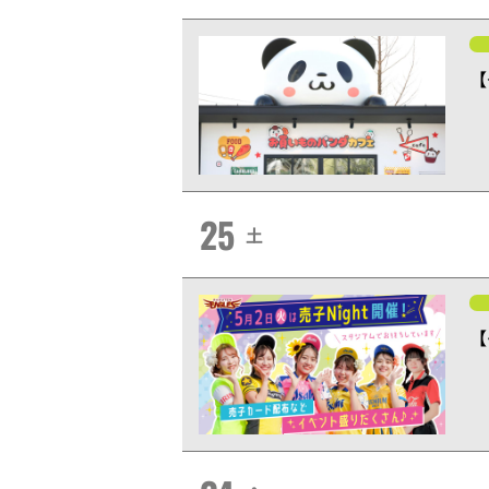
【
25
土
【