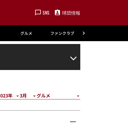
SNS
球団情報
楽天
グルメ
ファンクラブ
アカデミー