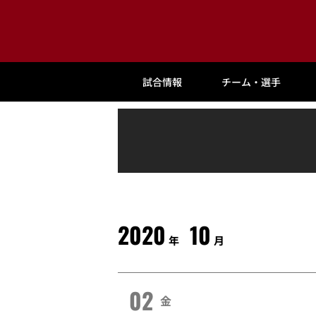
試合情報
チーム・選手
2020
10
年
月
02
金