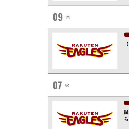
09
木
【
07
火
試
ら