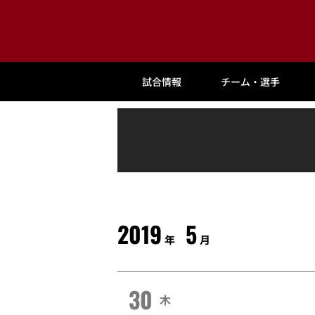
試合情報
チーム・選手
2019
5
年
月
30
木