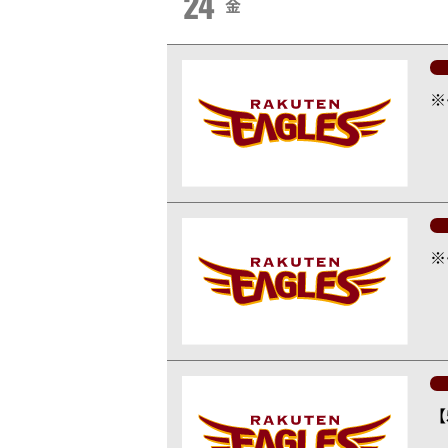
24
金
※
※
【