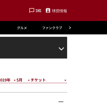
SNS
球団情報
楽天
グルメ
ファンクラブ
アカデミー