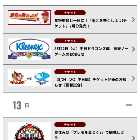
チケット
星野監督と一緒に！「東北を熱くしよう!チ
ケット」7月分発売！
チケット
5月22日（火）中日ドラゴンズ戦 雨天ノー
ゲームのお知らせ
チケット
【5/24（木）中日戦】チケット発売のお知
らせ［振替試合］
13
日
チケット
夏休みは「プレモル夏とく8」で観戦しよ
う！