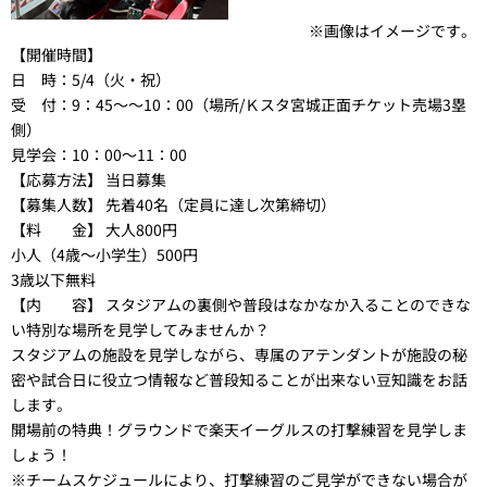
※画像はイメージです。
【開催時間】
日 時：5/4（火・祝）
受 付：9：45～～10：00（場所/Ｋスタ宮城正面チケット売場3塁
側）
見学会：10：00～11：00
【応募方法】
当日募集
【募集人数】
先着40名（定員に達し次第締切）
【料 金】
大人800円
小人（4歳～小学生）500円
3歳以下無料
【内 容】
スタジアムの裏側や普段はなかなか入ることのできな
い特別な場所を見学してみませんか？
スタジアムの施設を見学しながら、専属のアテンダントが施設の秘
密や試合日に役立つ情報など普段知ることが出来ない豆知識をお話
します。
開場前の特典！グラウンドで楽天イーグルスの打撃練習を見学しま
しょう！
※チームスケジュールにより、打撃練習のご見学ができない場合が