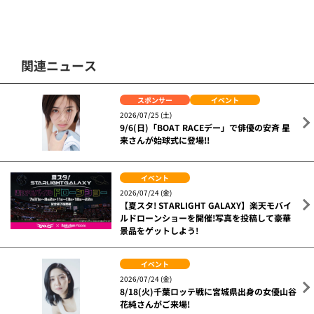
関連ニュース
スポンサー
イベント
2026/07/25 (土)
9/6(日)「BOAT RACEデー」で俳優の安斉 星
来さんが始球式に登場!!
イベント
2026/07/24 (金)
【夏スタ! STARLIGHT GALAXY】楽天モバイ
ルドローンショーを開催!写真を投稿して豪華
景品をゲットしよう!
イベント
2026/07/24 (金)
8/18(火)千葉ロッテ戦に宮城県出身の女優山谷
花純さんがご来場!