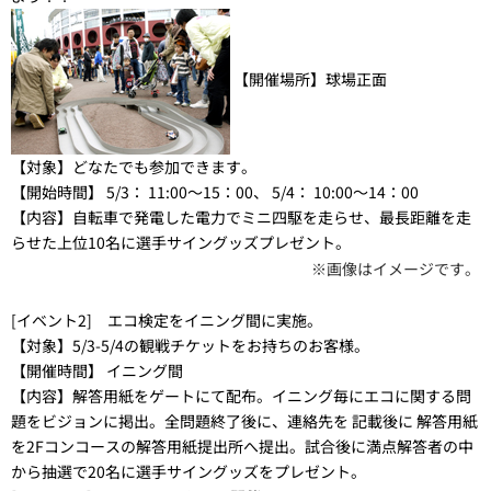
【開催場所】
球場正面
【対象】
どなたでも参加できます。
【開始時間】
5/3： 11:00～15：00、 5/4： 10:00～14：00
【内容】
自転車で発電した電力でミニ四駆を走らせ、最長距離を走
らせた上位10名に選手サイングッズプレゼント。
※画像はイメージです。
[イベント2] エコ検定をイニング間に実施。
【対象】
5/3-5/4の観戦チケットをお持ちのお客様。
【開催時間】
イニング間
【内容】
解答用紙をゲートにて配布。イニング毎にエコに関する問
題をビジョンに掲出。全問題終了後に、連絡先を 記載後に 解答用紙
を2Fコンコースの解答用紙提出所へ提出。試合後に満点解答者の中
から抽選で20名に選手サイングッズをプレゼント。