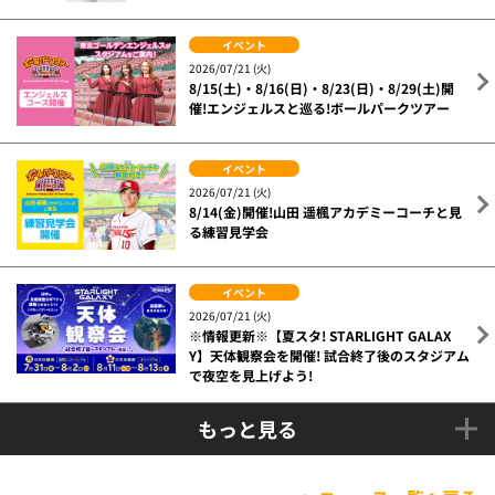
イベント
2026/07/21 (火)
8/15(土)・8/16(日)・8/23(日)・8/29(土)開
催!エンジェルスと巡る!ボールパークツアー
イベント
2026/07/21 (火)
8/14(金)開催!山田 遥楓アカデミーコーチと見
る練習見学会
イベント
2026/07/21 (火)
※情報更新※【夏スタ! STARLIGHT GALAX
Y】天体観察会を開催! 試合終了後のスタジアム
で夜空を見上げよう!
もっと見る