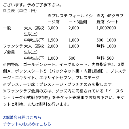
ございます。予めご了承下さい。
料金表（単位：円）
※プレステ
フィールドシ
※内
4Fクラブ
ージ席
ート3塁側
野席
シート
一般
大人（高校
3,000
2,000
1,000
2000
生以上）
中学生以下
1,500
1,000
500
1000
ファンクラ
大人（高校
2,000
1,000
無料
1000
ブ会員
生以上）
中学生以下
1,000
500
無料
500
※内野席：ゴールデンシート、イーグルシート、内野指定席1、3塁
側Ａ、ボックスシート５（バックネット裏・内野1塁側）、プレステ
ージ・エキサイト、エキサイトセブン、プレステージ
※プレステージ席：プレステージ・プラチナのみを指します。
※ファンクラブ会員の方は、グッズ内に同梱されている「イースタ
ン・リーグ公式戦 招待券」をチケット売場までお持ち下さい。チケ
ットと引換、または割引を行います。
2軍試合日程はこちら
チケットのお求めはこちら