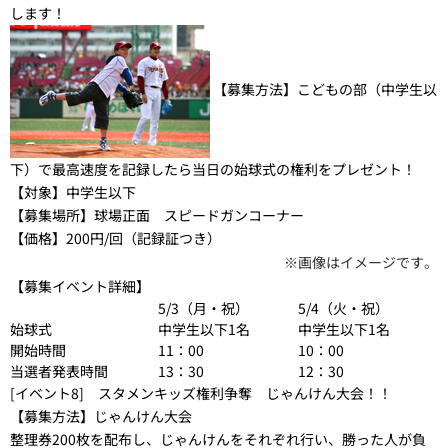
します！
【募集方法】
こどもの部（中学生以
下）で最高速度を記録したら当日の始球式の権利をプレゼント！
【対象】
中学生以下
【募集場所】
球場正面 スピードガンコーナー
【価格】
200円/回（記録証つき）
※画像はイメージです。
【募集イベント詳細】
5/3（月・祝）
5/4（火・祝）
始球式
中学生以下1名
中学生以下1名
開始時間
11：00
10：00
当選者発表時間
13：30
12：30
[イベント8] スタメンキッズ権利争奪 じゃんけん大会！！
【募集方法】
じゃんけん大会
整理券200枚を配布し、じゃんけんをそれぞれ行い、勝った人が負