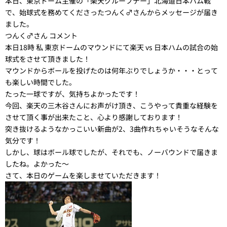
本日、東京ドーム主催の「楽天グループデー」北海道日本ハム戦
で、始球式を務めてくださったつんく♂さんからメッセージが届き
ました。
つんく♂さん コメント
本日18時 私 東京ドームのマウンドにて楽天 vs 日本ハムの試合の始
球式をさせて頂きました！
マウンドからボールを投げたのは何年ぶりでしょうか・・・とって
も楽しい時間でした。
たった一球ですが、気持ちよかったです！
今回、楽天の三木谷さんにお声がけ頂き、こうやって貴重な経験を
させて頂く事が出来たこと、心より感謝しております！
突き抜けるようなかっこいい新曲が2、3曲作れちゃいそうなそんな
気分です！
しかし、球はボール球でしたが、それでも、ノーバウンドで届きま
したね。よかった～
さて、本日のゲームを楽しませていただきます！