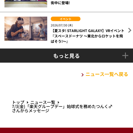
街中に登場!
イベント
2026/07/30 (木)
【夏スタ! STARLIGHT GALAXY】VRイベント
『スペースドーナツ ～東北からロケットを飛
ばそう!～』
もっと見る
ニュース一覧へ戻る
トップ
ニュース一覧
7/3(金)「楽天グループデー」始球式を務めたつんく♂
さんからメッセージ