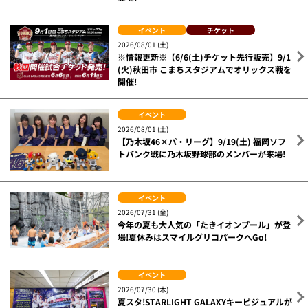
イベント
チケット
2026/08/01 (土)
※情報更新※【6/6(土)チケット先行販売】9/1
(火)秋田市 こまちスタジアムでオリックス戦を
開催!
イベント
2026/08/01 (土)
【乃木坂46×パ・リーグ】9/19(土) 福岡ソフ
トバンク戦に乃木坂野球部のメンバーが来場!
イベント
2026/07/31 (金)
今年の夏も大人気の「たきイオンプール」が登
場!夏休みはスマイルグリコパークへGo!
イベント
2026/07/30 (木)
夏スタ!STARLIGHT GALAXYキービジュアルが