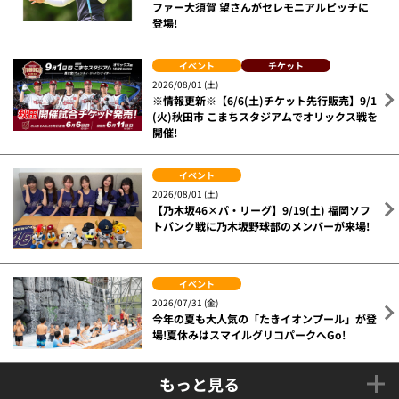
ファー大須賀 望さんがセレモニアルピッチに
登場!
イベント
チケット
2026/08/01 (土)
※情報更新※【6/6(土)チケット先行販売】9/1
(火)秋田市 こまちスタジアムでオリックス戦を
開催!
イベント
2026/08/01 (土)
【乃木坂46×パ・リーグ】9/19(土) 福岡ソフ
トバンク戦に乃木坂野球部のメンバーが来場!
イベント
2026/07/31 (金)
今年の夏も大人気の「たきイオンプール」が登
場!夏休みはスマイルグリコパークへGo!
もっと見る