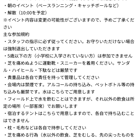
・朝のイベント（ベースランニング・キャッチボールなど）
・解散（10:00を予定）
※イベント内容は変更の可能性がございますので、予めご了承くだ
さい
主な参加規約
・スタッフの指示に必ず従ってください。お守りいただけない場合
は強制退出していただきます
・5歳以下の方（小学校に入学されていない方）は参加できません
・芝を痛めぬように運動靴・スニーカーを着用ください。サンダ
ル・ハイヒール・下駄などは厳禁です
・貴重品は各自で責任を持って管理してください
・会場内は禁煙です。アルコールの持ち込み、ペットボトル等の持
ち込みも厳禁です。水はこちらでご用意します
・フィールド上で水を飲むことはできますが、それ以外の飲食は所
定の場所（一部客席）でお願いします
・宿泊するテントはこちらで用意しますので、各自で持ち込むこと
はできません
・枕・毛布などは各自で持参してください
・芝を痛める行為（水以外の飲食、芝をむしる、先の尖ったものを