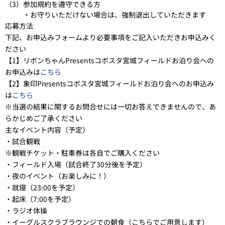
（3）
参加規約を遵守できる方
・お守りいただけない場合は、強制退出していただきます
応募方法
下記、お申込みフォームより必要事項をご記入いただきお申込みく
ださい
【1】リボンちゃんPresentsコボスタ宮城フィールドお泊り会への
お申込みは
こちら
【2】象印Presentsコボスタ宮城フィールドお泊り会へのお申込み
は
こちら
※当選の結果に関するお問合せには一切お答えできませんので、あ
らかじめご了承ください
主なイベント内容（予定）
・試合観戦
※観戦チケット・駐車券は各自でご購入ください
・フィールド入場（試合終了30分後を予定）
・夜のイベント（お楽しみに！）
・就寝（23:00を予定）
・起床（7:00を予定）
・ラジオ体操
・イーグルスクラブラウンジでの朝食（こちらでご用意します）