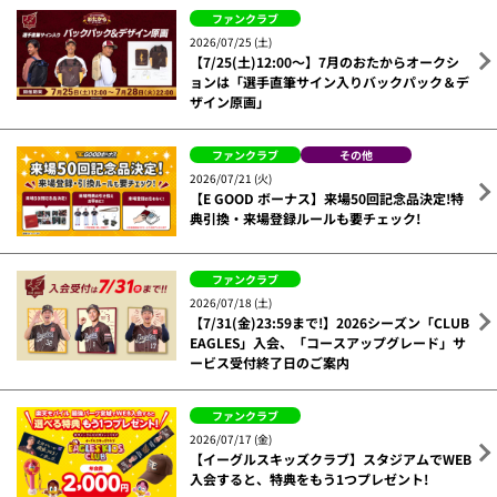
ファンクラブ
2026/07/25 (土)
【7/25(土)12:00～】7月のおたからオークシ
ョンは「選手直筆サイン入りバックパック＆デ
ザイン原画」
ファンクラブ
その他
2026/07/21 (火)
【E GOOD ボーナス】来場50回記念品決定!特
典引換・来場登録ルールも要チェック!
ファンクラブ
2026/07/18 (土)
【7/31(金)23:59まで!】2026シーズン「CLUB
EAGLES」入会、「コースアップグレード」サ
ービス受付終了日のご案内
ファンクラブ
2026/07/17 (金)
【イーグルスキッズクラブ】スタジアムでWEB
入会すると、特典をもう1つプレゼント!