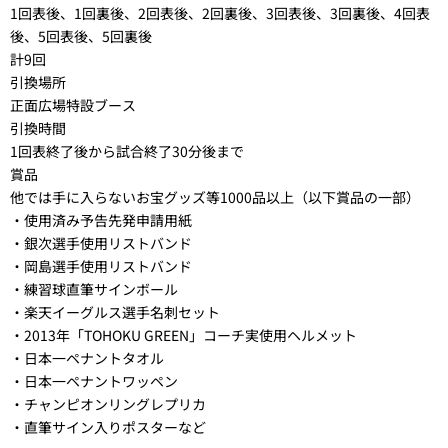
1回表後、1回裏後、2回表後、2回裏後、3回表後、3回裏後、4回表
後、5回表後、5回裏後
計9回
引換場所
正面広場特設ブース
引換時間
1回表終了後から試合終了30分後まで
賞品
他では手に入らないお宝グッズ等1000品以上（以下賞品の一部）
・使用済み予告先発申請用紙
・銀次選手使用リストバンド
・岡島選手使用リストバンド
・練習球直筆サインボール
・楽天イーグルス選手名刺セット
・2013年「TOHOKU GREEN」コーチ実使用ヘルメット
・日本一ペナントタオル
・日本一ペナントワッペン
・チャンピオンリングレプリカ
・直筆サイン入りポスターなど