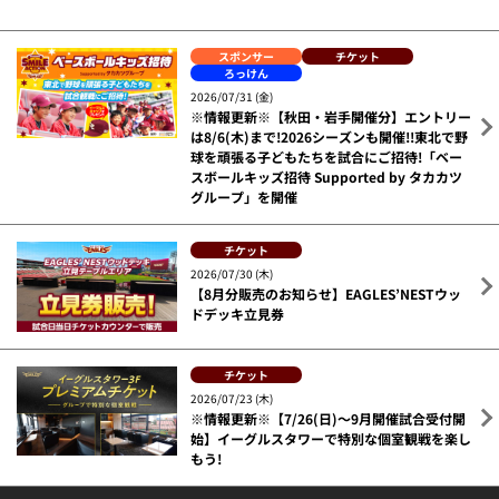
スポンサー
チケット
ろっけん
2026/07/31 (金)
※情報更新※【秋田・岩手開催分】エントリー
は8/6(木)まで!2026シーズンも開催!!東北で野
球を頑張る子どもたちを試合にご招待!「ベー
スボールキッズ招待 Supported by タカカツ
グループ」を開催
チケット
2026/07/30 (木)
【8月分販売のお知らせ】EAGLES’NESTウッ
ドデッキ立見券
チケット
2026/07/23 (木)
※情報更新※【7/26(日)～9月開催試合受付開
始】イーグルスタワーで特別な個室観戦を楽し
もう!