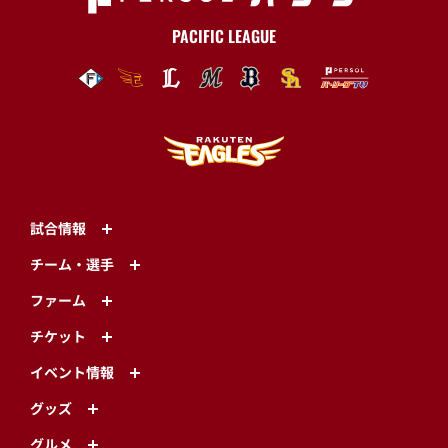
PACIFIC LEAGUE
試合情報
チーム・選手
ファーム
チケット
イベント情報
グッズ
グルメ