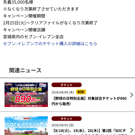
先着35,000名様
※なくなり次第終了させていただきます
キャンペーン開催期間
2月25日(火)～クリアファイルがなくなり次第終了
キャンペーン開催店舗
宮城県内のセブン-イレブン全店
セブン-イレブンでのチケット購入の詳細はこちら
関連ニュース
チケット
NEW!
2026/08/06 (木)
【野球の日特別企画】対象試合チケットが890
円から販売!
チケット
2026/08/02 (日)
【8/18(火)、19(水)、20(木)】第2回「SOCチ