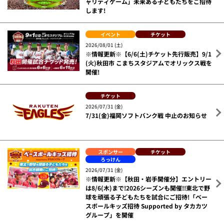
ャリティゲーム」未来ある子どもたちをご招待
します!
イベント
チケット
2026/08/01 (土)
※情報更新※【6/6(土)チケット先行販売】9/1
(火)秋田市 こまちスタジアムでオリックス戦を
開催!
チケット
2026/07/31 (金)
7/31(金)福岡ソフトバンク戦 中止のお知らせ
スポンサー
チケット
ろっけん
2026/07/31 (金)
※情報更新※【秋田・岩手開催分】エントリー
は8/6(木)まで!2026シーズンも開催!!東北で野
球を頑張る子どもたちを試合にご招待!「ベー
スボールキッズ招待 Supported by タカカツ
グループ」を開催