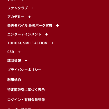
ファンクラブ
アカデミー
楽天モバイル 最強パーク宮城
エンターテインメント
TOHOKU SMILE ACTION
CSR
球団情報
プライバシーポリシー
利用規約
特定商取引に基づく表示
ログイン・有料会員登録