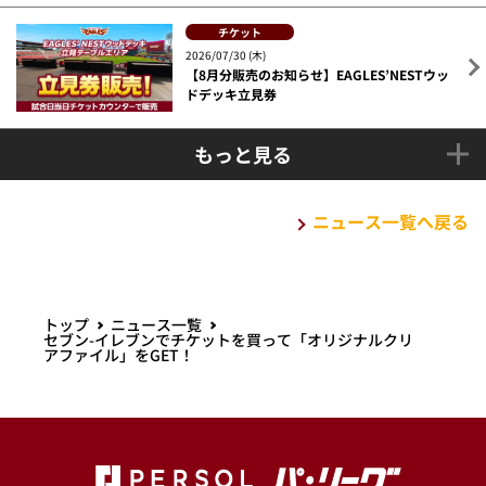
チケット
2026/07/30 (木)
【8月分販売のお知らせ】EAGLES’NESTウッ
ドデッキ立見券
もっと見る
ニュース一覧へ戻る
トップ
ニュース一覧
セブン-イレブンでチケットを買って「オリジナルクリ
アファイル」をGET！