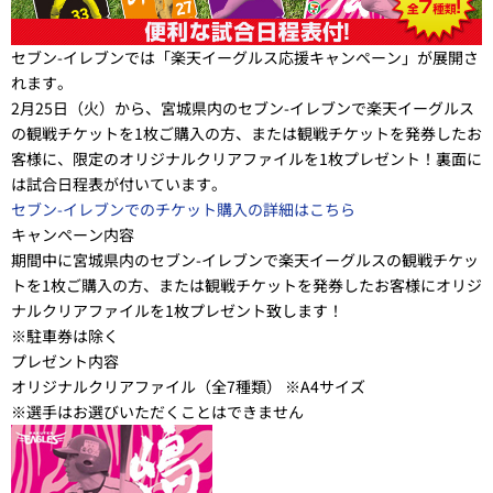
セブン-イレブンでは「楽天イーグルス応援キャンペーン」が展開さ
れます。
2月25日（火）から、宮城県内のセブン-イレブンで楽天イーグルス
の観戦チケットを1枚ご購入の方、または観戦チケットを発券したお
客様に、限定のオリジナルクリアファイルを1枚プレゼント！裏面に
は試合日程表が付いています。
セブン-イレブンでのチケット購入の詳細はこちら
キャンペーン内容
期間中に宮城県内のセブン-イレブンで楽天イーグルスの観戦チケッ
トを1枚ご購入の方、または観戦チケットを発券したお客様にオリジ
ナルクリアファイルを1枚プレゼント致します！
※駐車券は除く
プレゼント内容
オリジナルクリアファイル（全7種類） ※A4サイズ
※選手はお選びいただくことはできません