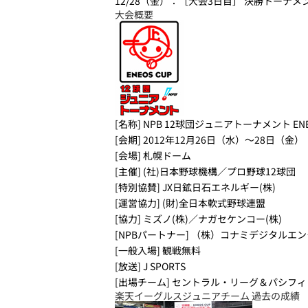
12/28（金）：［大会3日目］ 決勝トーナ
大会概要
[名称]
NPB 12球団ジュニアトーナメント ENEOS
[会期]
2012年12月26日（水）～28日（金）
[会場]
札幌ドーム
[主催]
(社)日本野球機構／プロ野球12球団
[特別協賛]
JX日鉱日石エネルギー(株)
[運営協力]
(財)全日本軟式野球連盟
[協力]
ミズノ(株)／ナガセケンコー(株)
[NPBパートナー]
（株）コナミデジタルエン
[一般入場]
観戦無料
[放送]
J SPORTS
[出場チーム]
セントラル・リーグ＆パシフィ
楽天イーグルスジュニアチーム 過去の成績