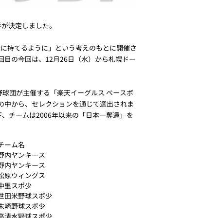
選手が決定しました。
近に持てるように」という考えのもとに開催さ
回目の今回は、12月26日（水）から札幌ドー
野球団が主催する「楽天イーグルス ベースボ
手の中から、セレクションを通じて選出されま
、チームは2006年以来の「日本一奪還」を
チーム名
野内ヤンキース
野内ヤンキース
松原ウィングス
中里スポ少
世田米野球スポ少
末崎野球スポ少
高清水野球スポ少