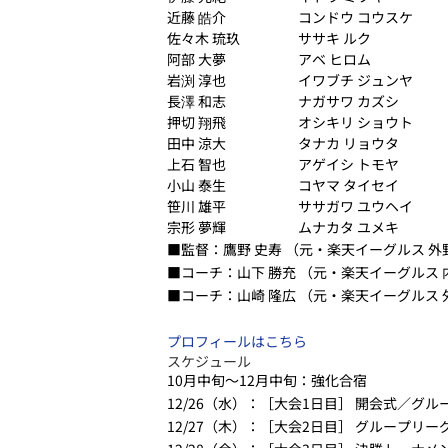
近藤 皓介
コンドウ コウスケ
佐々木 琉玖
ササキ ルク
阿部 大夢
アベ ヒロム
岩渕 淳也
イワブチ ジュンヤ
長澤 和志
ナガサワ カズシ
押切 翔飛
オシキリ ショウト
田中 涼大
タナカ リョウタ
上石 智也
アゲイシ トモヤ
小山 泰生
コヤマ タイセイ
笹川 雄平
ササガワ ユウヘイ
宗形 夢輝
ムナカタ ユメキ
■監督：鷹野 史寿 （元・楽天イーグルス 外
■コーチ：山下 勝充 （元・楽天イーグルス 
■コーチ：山崎 隆広 （元・楽天イーグルス 
プロフィールはこちら
スケジュール
10月中旬～12月中旬：強化合宿
12/26（水）：［大会1日目］ 開会式／グル
12/27（木）：［大会2日目］ グループリー