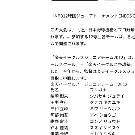
「NPB12球団ジュニアトーナメントENEOS
この大会は、（社）日本野球機構とプロ野球
れます。。参加する12球団各チームは、各地
ムで開催されます。
「楽天イーグルスジュニアチーム2012」は
ールスクール」・「楽天イーグルス野球塾」
した。今年から、監督は楽天イーグルスジュ
目指し挑戦します。
楽天イーグルス ジュニアチーム 2012
氏名
フリガナ
柴崎 樹来
シバサキ ジュライ
田中 孝行
タナカ タカユキ
三和 立峰
ミワ リュウホウ
阿部 翔吾
アベ ショウゴ
紺野 留斗
コンノ リュウト
鈴木 佳祐
スズキ ケイスケ
伊藤 允紀
イトウ ミツキ