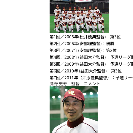
第1回／2005年(松井優典監督)：
第3位
第2回／2006年(安部理監督)：
優勝
第3回／2007年(安部理監督)：
第3位
第4回／2008年(益田大介監督)：予選リーグ
第5回／2009年(益田大介監督)：予選リーグ
第6回／2010年 (益田大介監督)：
第3位
第7回／2011年（沖原佳典監督）：予選リ
鷹野 史寿 監督 コメント