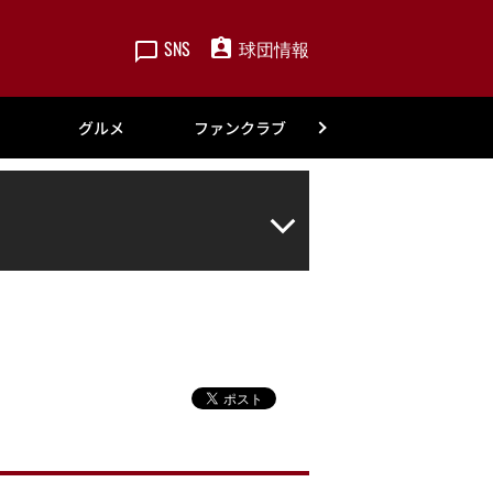
SNS
球団情報
楽天
グルメ
ファンクラブ
アカデミー