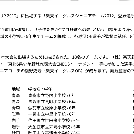
 CUP 2012」に出場する「楽天イーグルスジュニアチーム2012」登録
12球団が連携し、「子供たちが"プロ野球への夢"という目標をより身
域の小学校5･6年生でチームを編成し、各球団OB選手が監督に就任。8
、本大会に出場するために結成された、18名のチームです。（株）楽天
・「東北6県少年野球代表大会ENEOSトーナメント」等に参加した選
ニアコーチの鷹野史寿（楽天イーグルスOB）が務めます。鷹野監督の下
地域
学校名 / 学年
青森
青森市立野内小学校 / 6年
青森
青森市立莨町小学校 / 6年
青森
弘前市立松原小学校 / 6年
岩手
一関市立中里小学校 / 6年
岩手
住田町立世田米小学校 / 6年
岩手
大船渡市立末崎小学校 / 6年
秋田
秋田市立高清水小学校 / 6年