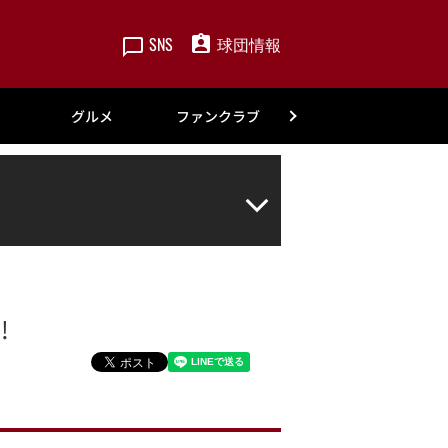
SNS
球団情報
楽天
グルメ
ファンクラブ
アカデミー
!