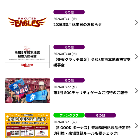
その他
2026/07/31 (金)
2026年8月休業日のお知らせ
その他
2026/07/30 (木)
【楽天クラッチ募金】令和8年熊本地震被害支
援募金
その他
2026/07/22 (水)
第1回 SOCチャリティゲームご招待のご報告
ファンクラブ
その他
2026/07/21 (火)
【E GOOD ボーナス】来場50回記念品決定!特
典引換・来場登録ルールも要チェック!