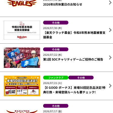
2026年8月休業日のお知らせ
その他
2026/07/30 (木)
【楽天クラッチ募金】令和8年熊本地震被害支
援募金
その他
2026/07/22 (水)
第1回 SOCチャリティゲームご招待のご報告
ファンクラブ
その他
2026/07/21 (火)
【E GOOD ボーナス】来場50回記念品決定!特
典引換・来場登録ルールも要チェック!
その他
2026/07/17 (金)