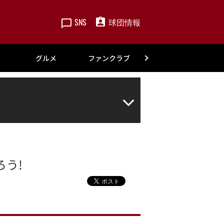
SNS
球団情報
楽天
グルメ
ファンクラブ
アカデミー
う!